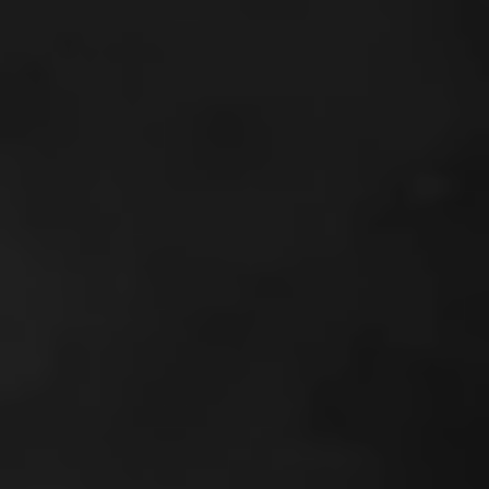
der Nutzung
der Website
verwenden
wir ein
Analysetool
zur
Auswertung
von
Statistiken.
Dieses
Analysetool
ist Google
Analytics.
Drittanbieter
Einbettungen
Derzeit
verwenden
wir nur
Google Maps
und Youtube
als
sogenanntes