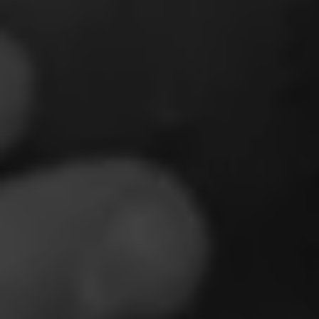
Nur
motwendige
Cookies
Diese Cookies
sind nicht
optional. Es
werden
standardmäßig
nur solche
Cookies
gesetzt
werden, die