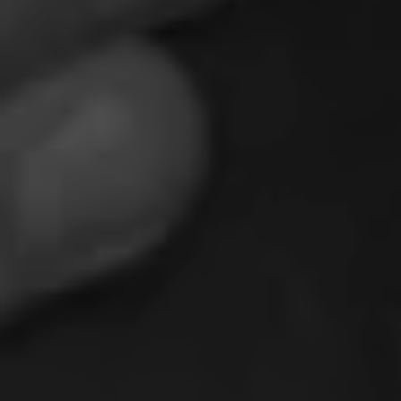
für den
Betrieb der
Webseite
zwingend
erforderlich
sind und somit
dem
berechtigten
Interesse
gemäß Art. 6
Abs. 1 S. 1 lit.
f) DSGVO
entsprechen.
Statistiken
Damit wir die
Funktionalität
und die
Struktur der
Website
verbessern
können,
basierend auf