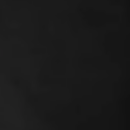
können, z. B.
die Aktionen
auf einer
Webseite,
Surfaktivitäten,
geografischer
Standort, usw.
Diese helfen
uns gewisse
Optimierungen
der Website
anzupassen
und Werbung
auszuspielen.