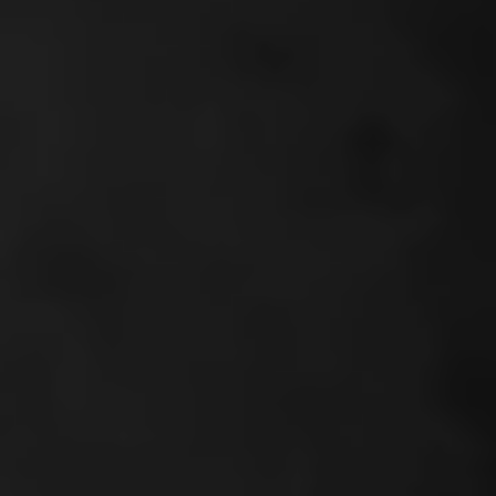
Embed.
Google Maps
Karten sowie
Youtube
Videos sind
nur mit
Zustimmung
sichtbar.
Tracking &
Marketing
Cookies
Tracking-
Cookies sind
in Ihrem
Browsern
abgelegte
Textdateien,
die Daten über
den Benutzer
und seines
bestimmten
Browsers
aufzeichnen